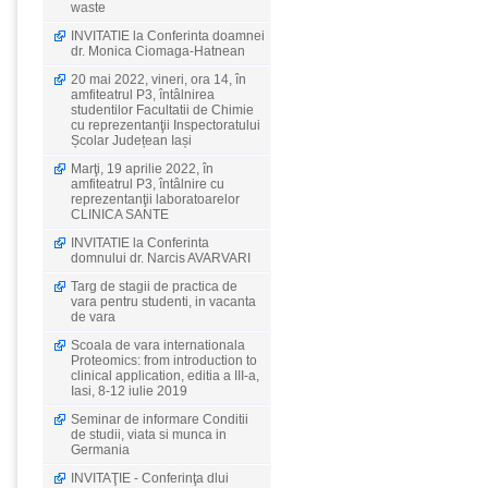
waste
INVITATIE la Conferinta doamnei
dr. Monica Ciomaga-Hatnean
20 mai 2022, vineri, ora 14, în
amfiteatrul P3, întâlnirea
studentilor Facultatii de Chimie
cu reprezentanţii Inspectoratului
Școlar Județean Iași
Marţi, 19 aprilie 2022, în
amfiteatrul P3, întâlnire cu
reprezentanţii laboratoarelor
CLINICA SANTE
INVITATIE la Conferinta
domnului dr. Narcis AVARVARI
Targ de stagii de practica de
vara pentru studenti, in vacanta
de vara
Scoala de vara internationala
Proteomics: from introduction to
clinical application, editia a III-a,
Iasi, 8-12 iulie 2019
Seminar de informare Conditii
de studii, viata si munca in
Germania
INVITAŢIE - Conferinţa dlui