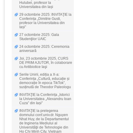
Hulubei, profesor la
Universitatea din Iași
29 octombrie 2025: INVITAŢIE la
Conferința „Dimitrie Gusti,
profesor la Universitatea din
Iași”
27 octombrie 2025: Gala
Studenţilor UAIC
24 octombrie 2025: Ceremonia
aniversară
Joi, 23 octombrie 2025, CURS
DE PRIM AJUTOR, în colaborare
cu Antibiotice Iaşi
Serile Unirii, ediția a X-a:
Conferința „Cultură, educație și
democrație în epoca TikTok”,
susținută de Theodor Paleologu
INVITAŢIE la Conferința „Istorici
la Universitatea „Alexandru Ioan
Cuza” din Iași”
INVITAŢIE la prelegerea
domnului conf.univ.dr. Nguyen
Nhat Huy, de la Departamentul
de Ingineria Mediului al
Universităţii de Tehnologie din
Ho Chi Minh City, Vietnam