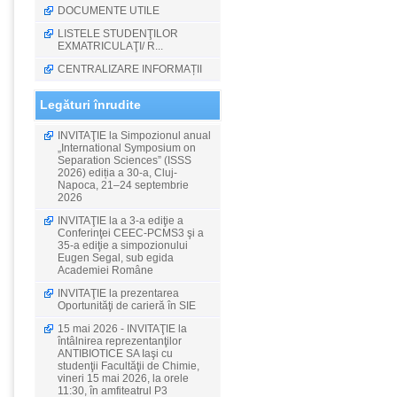
DOCUMENTE UTILE
LISTELE STUDENŢILOR
EXMATRICULAŢI/ R...
CENTRALIZARE INFORMAȚII
Legături înrudite
INVITAŢIE la Simpozionul anual
„International Symposium on
Separation Sciences” (ISSS
2026) ediția a 30-a, Cluj-
Napoca, 21–24 septembrie
2026
INVITAŢIE la a 3-a ediţie a
Conferinţei CEEC-PCMS3 şi a
35-a ediţie a simpozionului
Eugen Segal, sub egida
Academiei Române
INVITAŢIE la prezentarea
Oportunităţi de carieră în SIE
15 mai 2026 - INVITAŢIE la
întâlnirea reprezentanţilor
ANTIBIOTICE SA Iaşi cu
studenţii Facultăţii de Chimie,
vineri 15 mai 2026, la orele
11:30, în amfiteatrul P3