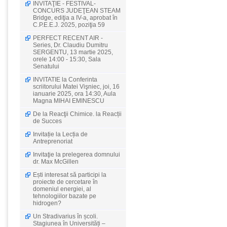
INVITAŢIE - FESTIVAL-
CONCURS JUDEŢEAN STEAM
Bridge, ediţia a IV-a, aprobat în
C.P.E.E.J. 2025, poziţia 59
PERFECT RECENT AIR -
Series, Dr. Claudiu Dumitru
SERGENTU, 13 martie 2025,
orele 14:00 - 15:30, Sala
Senatului
INVITATIE la Conferinta
scriitorului Matei Vişniec, joi, 16
ianuarie 2025, ora 14:30, Aula
Magna MIHAI EMINESCU
De la Reacţii Chimice. la Reacții
de Succes
Invitație la Lecția de
Antreprenoriat
Invitaţie la prelegerea domnului
dr. Max McGillen
Ești interesat să participi la
proiecte de cercetare în
domeniul energiei, al
tehnologiilor bazate pe
hidrogen?
Un Stradivarius în școli.
Stagiunea în Universități –