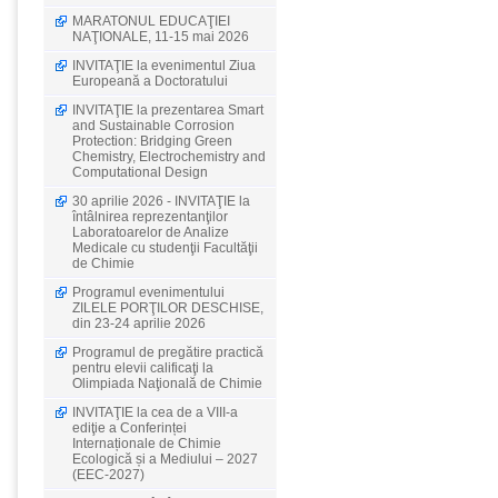
MARATONUL EDUCAŢIEI
NAŢIONALE, 11-15 mai 2026
INVITAŢIE la evenimentul Ziua
Europeană a Doctoratului
INVITAŢIE la prezentarea Smart
and Sustainable Corrosion
Protection: Bridging Green
Chemistry, Electrochemistry and
Computational Design
30 aprilie 2026 - INVITAŢIE la
întâlnirea reprezentanţilor
Laboratoarelor de Analize
Medicale cu studenţii Facultăţii
de Chimie
Programul evenimentului
ZILELE PORŢILOR DESCHISE,
din 23-24 aprilie 2026
Programul de pregătire practică
pentru elevii calificaţi la
Olimpiada Naţională de Chimie
INVITAŢIE la cea de a VIII-a
ediţie a Conferinței
Internaționale de Chimie
Ecologică și a Mediului – 2027
(EEC-2027)