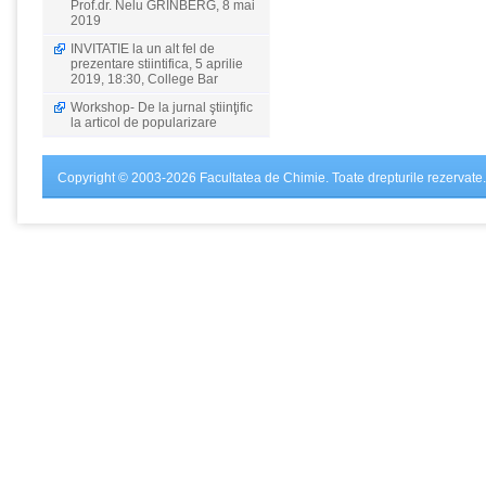
Prof.dr. Nelu GRINBERG, 8 mai
2019
INVITATIE la un alt fel de
prezentare stiintifica, 5 aprilie
2019, 18:30, College Bar
Workshop- De la jurnal ştiinţific
la articol de popularizare
Copyright © 2003-2026 Facultatea de Chimie. Toate drepturile rezervate