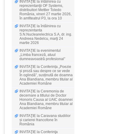
INVITAŢIE la întâlnirea cu
reprezentanţii OF Systems,
distribuitori Mettler Toledo
România, vineri 27 martie 2026,
în amfiteatrul P3, la ora 10
INVITAŢIE la întâlnirea cu
reprezentanta
S.N.Nuclearelectrica S.A, dr. ing.
Andreea Nedelcu, marţi 24
martie 2026
INVITAŢIE la evenimentul
„Limba franceză, atuul
dumneavoastră profesional”
INVITAŢIE la Conferința „Poezie
și proză sau despre ce se vede
în oglindă”, susținută de doamna
Ana Blandiana, membru titular al
Academiei Române
INVITAŢIE la Ceremonia de
decernare a titlului de Doctor
Honoris Causa al UAIC doamnei
Ana Blandiana, membru titular al
Academiei Române
INVITAŢIE la Caravana studiilor
și carierei francofone în
România
INVITAŢIE la Conferinţa