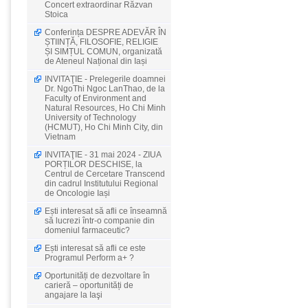
Concert extraordinar Răzvan
Stoica
Conferința DESPRE ADEVĂR ÎN
ȘTIINȚĂ, FILOSOFIE, RELIGIE
ȘI SIMȚUL COMUN, organizată
de Ateneul Național din Iași
INVITAŢIE - Prelegerile doamnei
Dr. NgoThi Ngoc LanThao, de la
Faculty of Environment and
Natural Resources, Ho Chi Minh
University of Technology
(HCMUT), Ho Chi Minh City, din
Vietnam
INVITAŢIE - 31 mai 2024 - ZIUA
PORȚILOR DESCHISE, la
Centrul de Cercetare Transcend
din cadrul Institutului Regional
de Oncologie Iași
Ești interesat să afli ce înseamnă
să lucrezi într-o companie din
domeniul farmaceutic?
Ești interesat să afli ce este
Programul Perform a+ ?
Oportunități de dezvoltare în
carieră – oportunități de
angajare la Iaşi