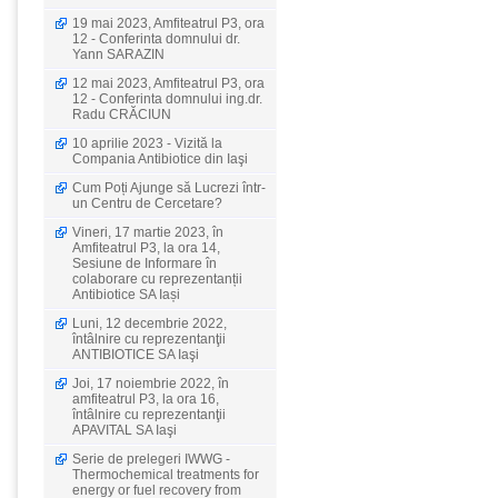
19 mai 2023, Amfiteatrul P3, ora
12 - Conferinta domnului dr.
Yann SARAZIN
12 mai 2023, Amfiteatrul P3, ora
12 - Conferinta domnului ing.dr.
Radu CRĂCIUN
10 aprilie 2023 - Vizită la
Compania Antibiotice din Iaşi
Cum Poți Ajunge să Lucrezi într-
un Centru de Cercetare?
Vineri, 17 martie 2023, în
Amfiteatrul P3, la ora 14,
Sesiune de Informare în
colaborare cu reprezentanții
Antibiotice SA Iași
Luni, 12 decembrie 2022,
întâlnire cu reprezentanţii
ANTIBIOTICE SA Iaşi
Joi, 17 noiembrie 2022, în
amfiteatrul P3, la ora 16,
întâlnire cu reprezentanţii
APAVITAL SA Iaşi
Serie de prelegeri IWWG -
Thermochemical treatments for
energy or fuel recovery from