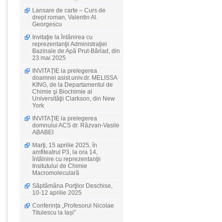
Lansare de carte – Curs de
drept roman, Valentin Al.
Georgescu
Invitaţie la întânirea cu
reprezentanţii Administraţiei
Bazinale de Apă Prut-Bârlad, din
23 mai 2025
INVITAŢIE la prelegerea
doamnei asist.univ.dr. MELISSA
KING, de la Departamentul de
Chimie şi Biochimie al
Universităţii Clarkson, din New
York
INVITAŢIE la prelegerea
domnului ACS dr. Răzvan-Vasile
ABABEI
Marţi, 15 aprilie 2025, în
amfiteatrul P3, la ora 14,
întâlnire cu reprezentanţii
Insitutului de Chimie
Macromoleculară
Săptămâna Porţilor Deschise,
10-12 aprilie 2025
Conferința „Profesorul Nicolae
Titulescu la Iași”