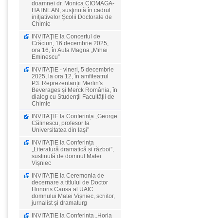
doamnei dr. Monica CIOMAGA-
HATNEAN, susţinută în cadrul
iniţiativelor Şcolii Doctorale de
Chimie
INVITAŢIE la Concertul de
Crăciun, 16 decembrie 2025,
ora 16, în Aula Magna „Mihai
Eminescu”
INVITAŢIE - vineri, 5 decembrie
2025, la ora 12, în amfiteatrul
P3: Reprezentanții Merlin's
Beverages și Merck România, în
dialog cu Studenții Facultății de
Chimie
INVITAŢIE la Conferința „George
Călinescu, profesor la
Universitatea din Iași”
INVITAŢIE la Conferința
„Literatură dramatică și război”,
susținută de domnul Matei
Vișniec
INVITAŢIE la Ceremonia de
decernare a titlului de Doctor
Honoris Causa al UAIC
domnului Matei Vișniec, scriitor,
jurnalist și dramaturg
INVITAŢIE la Conferința „Horia