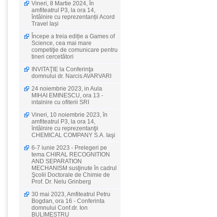
Vineri, 8 Martie 2024, în
amfiteatrul P3, la ora 14,
întâlnire cu reprezentanții Acord
Travel Iași
Începe a treia ediție a Games of
Science, cea mai mare
competiţie de comunicare pentru
tineri cercetători
INVITAŢIE la Conferinţa
domnului dr. Narcis AVARVARI
24 noiembrie 2023, in Aula
MIHAI EMINESCU, ora 13 -
intalnire cu ofiterii SRI
Vineri, 10 noiembrie 2023, în
amfiteatrul P3, la ora 14,
întâlnire cu reprezentanţii
CHEMICAL COMPANY S.A. Iaşi
6-7 iunie 2023 - Prelegeri pe
tema CHIRAL RECOGNITION
AND SEPARATION
MECHANISM susţinute în cadrul
Şcolii Doctorale de Chimie de
Prof. Dr. Nelu Grinberg
30 mai 2023, Amfiteatrul Petru
Bogdan, ora 16 - Conferinta
domnului Conf.dr. Ion
BULIMESTRU