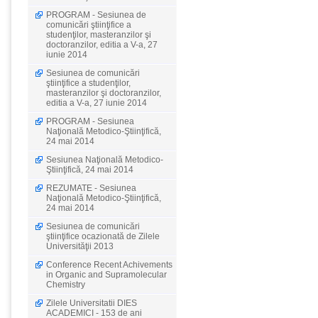
PROGRAM - Sesiunea de
comunicări ştiinţifice a
studenţilor, masteranzilor şi
doctoranzilor, editia a V-a, 27
iunie 2014
Sesiunea de comunicări
ştiinţifice a studenţilor,
masteranzilor şi doctoranzilor,
editia a V-a, 27 iunie 2014
PROGRAM - Sesiunea
Naţională Metodico-Ştiinţifică,
24 mai 2014
Sesiunea Naţională Metodico-
Ştiinţifică, 24 mai 2014
REZUMATE - Sesiunea
Naţională Metodico-Ştiinţifică,
24 mai 2014
Sesiunea de comunicări
ştiinţifice ocazionată de Zilele
Universităţii 2013
Conference Recent Achivements
in Organic and Supramolecular
Chemistry
Zilele Universitatii DIES
ACADEMICI - 153 de ani