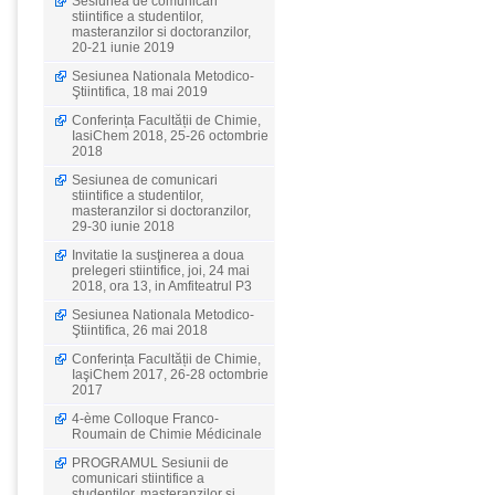
Sesiunea de comunicari
stiintifice a studentilor,
masteranzilor si doctoranzilor,
20-21 iunie 2019
Sesiunea Nationala Metodico-
Ştiintifica, 18 mai 2019
Conferința Facultății de Chimie,
IasiChem 2018, 25-26 octombrie
2018
Sesiunea de comunicari
stiintifice a studentilor,
masteranzilor si doctoranzilor,
29-30 iunie 2018
Invitatie la susţinerea a doua
prelegeri stiintifice, joi, 24 mai
2018, ora 13, in Amfiteatrul P3
Sesiunea Nationala Metodico-
Ştiintifica, 26 mai 2018
Conferința Facultății de Chimie,
IaşiChem 2017, 26-28 octombrie
2017
4-ème Colloque Franco-
Roumain de Chimie Médicinale
PROGRAMUL Sesiunii de
comunicari stiintifice a
studentilor, masteranzilor si