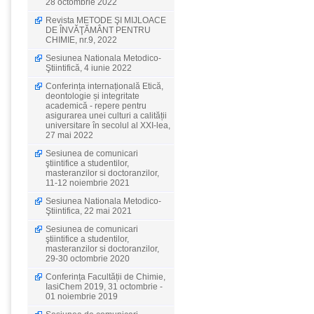
28 octombrie 2022
Revista METODE ŞI MIJLOACE
DE ÎNVĂŢĂMÂNT PENTRU
CHIMIE, nr.9, 2022
Sesiunea Nationala Metodico-
Ştiintifică, 4 iunie 2022
Conferința internațională Etică,
deontologie și integritate
academică - repere pentru
asigurarea unei culturi a calității
universitare în secolul al XXI-lea,
27 mai 2022
Sesiunea de comunicari
ştiintifice a studentilor,
masteranzilor si doctoranzilor,
11-12 noiembrie 2021
Sesiunea Nationala Metodico-
Ştiintifica, 22 mai 2021
Sesiunea de comunicari
ştiintifice a studentilor,
masteranzilor si doctoranzilor,
29-30 octombrie 2020
Conferința Facultății de Chimie,
IasiChem 2019, 31 octombrie -
01 noiembrie 2019