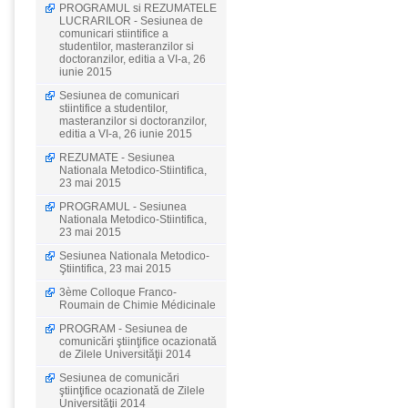
PROGRAMUL si REZUMATELE
LUCRARILOR - Sesiunea de
comunicari stiintifice a
studentilor, masteranzilor si
doctoranzilor, editia a VI-a, 26
iunie 2015
Sesiunea de comunicari
stiintifice a studentilor,
masteranzilor si doctoranzilor,
editia a VI-a, 26 iunie 2015
REZUMATE - Sesiunea
Nationala Metodico-Stiintifica,
23 mai 2015
PROGRAMUL - Sesiunea
Nationala Metodico-Stiintifica,
23 mai 2015
Sesiunea Nationala Metodico-
Ştiintifica, 23 mai 2015
3ème Colloque Franco-
Roumain de Chimie Médicinale
PROGRAM - Sesiunea de
comunicări ştiinţifice ocazionată
de Zilele Universităţii 2014
Sesiunea de comunicări
ştiinţifice ocazionată de Zilele
Universităţii 2014