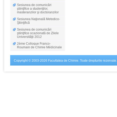
Sesiunea de comunicări
ştiinţifice a studenţilor,
masteranzilor şi doctoranzilor
Sesiunea Naţională Metodico-
Ştiinţifică
Sesiunea de comunicări
ştiinţifice ocazionată de Zilele
Universităţii 2012
2ème Colloque Franco-
Roumain de Chimie Médicinale
Copyright © 2003-2026 Facultatea de Chimie. Toate drepturile rezervate