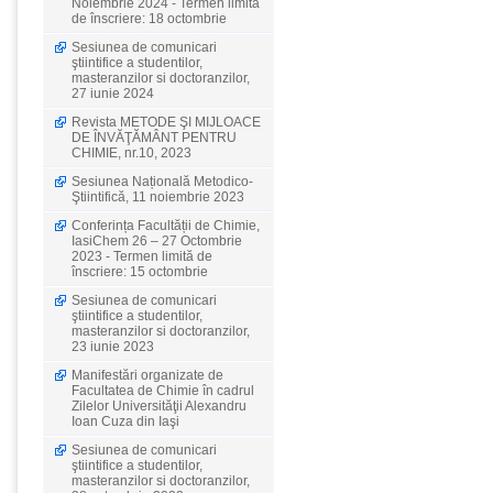
Noiembrie 2024 - Termen limită
de înscriere: 18 octombrie
Sesiunea de comunicari
ştiintifice a studentilor,
masteranzilor si doctoranzilor,
27 iunie 2024
Revista METODE ŞI MIJLOACE
DE ÎNVĂŢĂMÂNT PENTRU
CHIMIE, nr.10, 2023
Sesiunea Națională Metodico-
Ştiintifică, 11 noiembrie 2023
Conferința Facultății de Chimie,
IasiChem 26 – 27 Octombrie
2023 - Termen limită de
înscriere: 15 octombrie
Sesiunea de comunicari
ştiintifice a studentilor,
masteranzilor si doctoranzilor,
23 iunie 2023
Manifestări organizate de
Facultatea de Chimie în cadrul
Zilelor Universităţii Alexandru
Ioan Cuza din Iaşi
Sesiunea de comunicari
ştiintifice a studentilor,
masteranzilor si doctoranzilor,