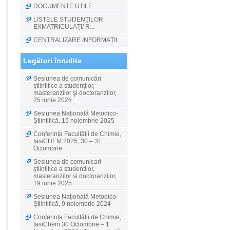
DOCUMENTE UTILE
LISTELE STUDENŢILOR
EXMATRICULAŢI/ R...
CENTRALIZARE INFORMAȚII
Legături înrudite
Sesiunea de comunicări
ştiintifice a studenţilor,
masteranzilor şi doctoranzilor,
25 iunie 2026
Sesiunea Națională Metodico-
Ştiintifică, 15 noiembrie 2025
Conferința Facultății de Chimie,
IasiCHEM 2025, 30 – 31
Octombrie
Sesiunea de comunicari
ştiintifice a studentilor,
masteranzilor si doctoranzilor,
19 iunie 2025
Sesiunea Națională Metodico-
Ştiintifică, 9 noiembrie 2024
Conferința Facultății de Chimie,
IasiChem 30 Octombrie – 1