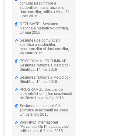
comunicari stiintifice a
studentilor, masteranzilor si
doctoranzilor, editia a VII-a, 24
iunie 2016
REZUMATE - Sesiunea
Nationala Metodico-Stiintifica,
14 mai 2016
Sesiunea de comunicari
stiintifice a studentilor,
masteranzilor si doctoranzilor,
24 iunie 2016
PROGRAMUL PRELIMINAR -
Sesiunea Nationala Metodico-
Stiintifica, 14 mai 2016
Sesiunea Nationala Metodico-
Ştiintifica, 14 mai 2016
PROGRAMUL Sesiunii de
comunicări ştiinţifice ocazionată
de Zilele Universităţii 2015
Sesiunea de comunicări
ştiinţifice ocazionată de Zilele
Universităţii 2015
Workshop Internaţional
“Advances On Photocatalysis”,
editia I, Iasi, 6-8 iulie 2015