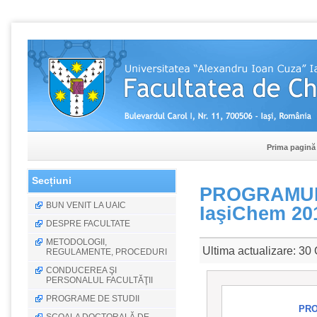
Prima pagină
Secțiuni
PROGRAMUL C
BUN VENIT LA UAIC
IaşiChem 201
DESPRE FACULTATE
METODOLOGII,
Ultima actualizare: 30
REGULAMENTE, PROCEDURI
CONDUCEREA ŞI
PERSONALUL FACULTĂŢII
PROGRAME DE STUDII
PRO