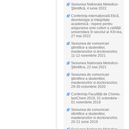
Sesiunea Nationala Metodico-
Ştiintifică, 4 iunie 2022
Conferința internațională Etică,
deontologie și integritate
academică - repere pentru
asigurarea unei culturi a calității
universitare în secolul al XXI-lea,
27 mai 2022
Sesiunea de comunicari
ştiintifice a studentilor,
masteranzilor si doctoranzilor,
11-12 noiembrie 2021
Sesiunea Nationala Metodico-
Ştiintifica, 22 mai 2021
Sesiunea de comunicari
ştiintifice a studentilor,
masteranzilor si doctoranzilor,
29-30 octombrie 2020
Conferința Facultății de Chimie,
IasiChem 2019, 31 octombrie -
01 noiembrie 2019
Sesiunea de comunicari
stiintifice a studentilor,
masteranzilor si doctoranzilor,
20-21 iunie 2019