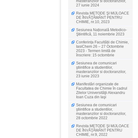
masteranzilor si doctoranzilor,
27 iunie 2024
Revista METODE ŞI MIJLOACE
DE ÎNVĂŢĂMÂNT PENTRU
CHIMIE, nr.10, 2023
Sesiunea Națională Metodico-
Ştiintifică, 11 noiembrie 2023
Conferința Facultății de Chimie,
IasiChem 26 – 27 Octombrie
2023 - Termen limită de
înscriere: 15 octombrie
Sesiunea de comunicari
ştiintifice a studentilor,
masteranzilor si doctoranzilor,
23 iunie 2023
Manifestări organizate de
Facultatea de Chimie în cadrul
Zilelor Universităţii Alexandru
Ioan Cuza din Iaşi
Sesiunea de comunicari
ştiintifice a studentilor,
masteranzilor si doctoranzilor,
28 octombrie 2022
Revista METODE ŞI MIJLOACE
DE ÎNVĂŢĂMÂNT PENTRU
CHIMIE, nr.9, 2022