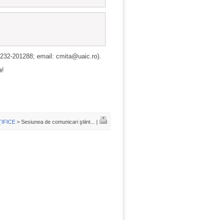
0232‑201288; email: cmita@uaic.ro).
e
!
ŢIFICE
> Sesiunea de comunicari ştiint... |