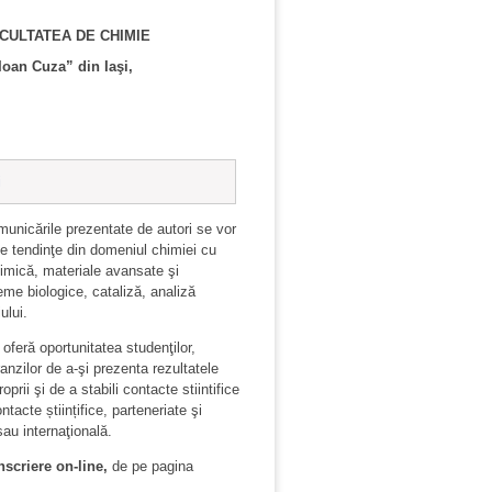
ACULTATEA DE CHIMIE
Ioan Cuza” din Iaşi,
i
omunicările prezentate de autori se vor
e tendinţe din domeniul chimiei cu
himică, materiale avansate şi
teme biologice, cataliză, analiză
ului.
 oferă oportunitatea studenţilor,
anzilor de a-şi prezenta rezultatele
roprii şi de a stabili contacte stiintifice
ontacte științifice, parteneriate şi
sau internaţională.
nscriere on-line,
de pe pagina