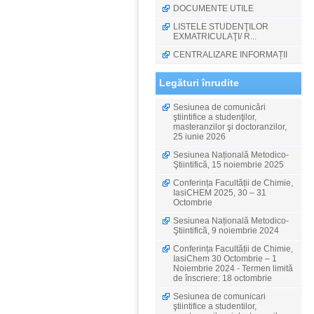
DOCUMENTE UTILE
LISTELE STUDENŢILOR
EXMATRICULAŢI/ R...
CENTRALIZARE INFORMAȚII
Legături înrudite
Sesiunea de comunicări
ştiintifice a studenţilor,
masteranzilor şi doctoranzilor,
25 iunie 2026
Sesiunea Națională Metodico-
Ştiintifică, 15 noiembrie 2025
Conferința Facultății de Chimie,
IasiCHEM 2025, 30 – 31
Octombrie
Sesiunea Națională Metodico-
Ştiintifică, 9 noiembrie 2024
Conferința Facultății de Chimie,
IasiChem 30 Octombrie – 1
Noiembrie 2024 - Termen limită
de înscriere: 18 octombrie
Sesiunea de comunicari
ştiintifice a studentilor,