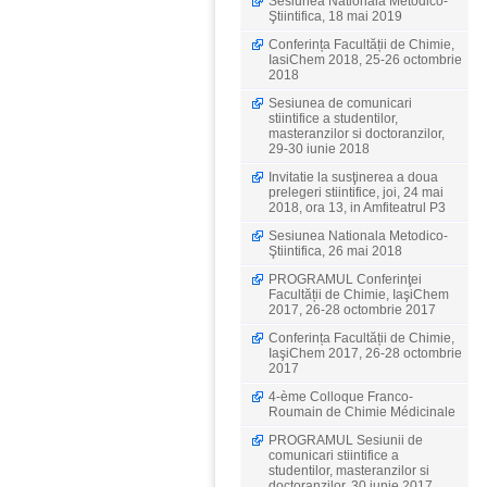
Sesiunea Nationala Metodico-
Ştiintifica, 18 mai 2019
Conferința Facultății de Chimie,
IasiChem 2018, 25-26 octombrie
2018
Sesiunea de comunicari
stiintifice a studentilor,
masteranzilor si doctoranzilor,
29-30 iunie 2018
Invitatie la susţinerea a doua
prelegeri stiintifice, joi, 24 mai
2018, ora 13, in Amfiteatrul P3
Sesiunea Nationala Metodico-
Ştiintifica, 26 mai 2018
PROGRAMUL Conferinţei
Facultății de Chimie, IaşiChem
2017, 26-28 octombrie 2017
Conferința Facultății de Chimie,
IaşiChem 2017, 26-28 octombrie
2017
4-ème Colloque Franco-
Roumain de Chimie Médicinale
PROGRAMUL Sesiunii de
comunicari stiintifice a
studentilor, masteranzilor si
doctoranzilor, 30 iunie 2017