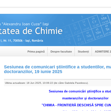
Prima pagină
Despre facultate
Studenți
ADMITERE 2
Sesiunea de comunicari ştiintifice a studentilor, m
doctoranzilor, 19 iunie 2025
Ultima actualizare: 18 Jun 2025, 10:06:22 (de către Gabriela Pavelescu).
Sesiunea de comunicări ştiinţifice a stud
masteranzilor şi doctoranzilor
"CHIMIA - FRONTIERĂ DESCHISĂ SPRE CU