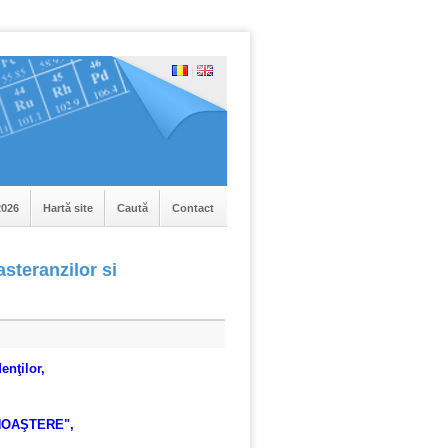
|
026
Hartă site
Caută
Contact
asteranzilor si
enţilor,
NOAŞTERE",