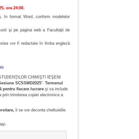
25, ora 24:00.
ă, în format Word, conform modelelor
unii şi pe pagina web a Facultaţii de
estea
vor fi redactate în limba engleză
ro
STUDENŢILOR CHIMIŞTI IEŞENI
Sesiune SCSSMD2025
”.
Termenul
ă pentru fiecare lucrare
şi va include
 prin trimiterea copiei electronice a
rsitare,
li se vor deconta cheltuielile
aşi.