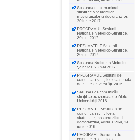
Sesiunea de comunicari
stiintifice a studentilor,
masteranzilor si doctoranzilor,
30 iunie 2017
PROGRAMUL Sesiunii
Nationale Metodico-Stiintifice,
20 mai 2017
REZUMATELE Sesiunii
Nationale Metodico-Stiintifice,
20 mai 2017
Sesiunea Nationala Metodico-
Ştiintifica, 20 mai 2017
PROGRAMUL Sesiunii de
comunicări ştiinţifice ocazionată
de Zilele Universităţii 2016
Sesiunea de comunicări
ştiinţifice ocazionată de Zilele
Universităţii 2016
REZUMATE - Sesiunea de
comunicari stiintifice a
studentilor, masteranzilor si
doctoranzilor, editia a VII-a, 24
iunie 2016
PROGRAM - Sesiunea de
comunicari stiintifice a