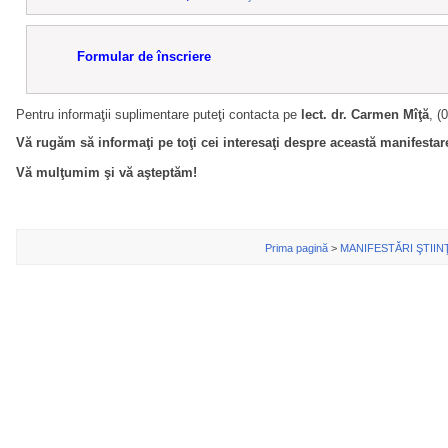
Formular de înscriere
Pentru informaţii suplimentare puteţi contacta pe
lect. dr. Carmen Mîţă
, (
Vă rugăm să informaţi pe toţi cei interesaţi despre această manifestar
Vă mulţumim şi vă aşteptăm!
Prima pagină
>
MANIFESTĂRI ŞTIIN