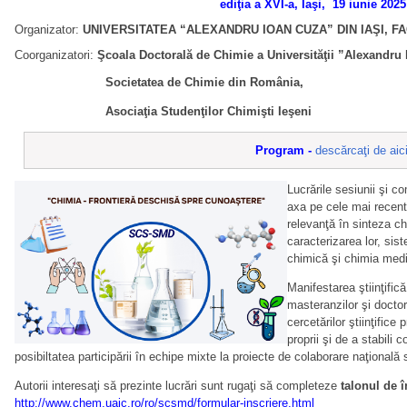
ediţia a XVI-a, Iaşi, 19 iunie 2025
Organizator
:
UNIVERSITATEA “ALEXANDRU IOAN CUZA” DIN IAŞI, F
Coorganizatori:
Şcoala Doctorală de Chimie a Universităţii ”Alexandru 
Societatea de Chimie din România,
Asociaţia Studenţilor Chimişti Ieşeni
Program -
descărcaţi de aic
Lucrările sesiunii şi c
axa pe cele mai recent
relevanţă în sinteza c
caracterizarea lor, sis
chimică şi chimia medi
Manifestarea ştiinţifică
masteranzilor şi doctor
cercetărilor ştiinţifice p
proprii şi de a stabili c
posibiltatea participării în echipe mixte la proiecte de colaborare naţională 
Autorii interesaţi să prezinte lucrări sunt rugaţi să completeze
talonul de î
http://www.chem.uaic.ro/ro/scsmd/formular-inscriere.html