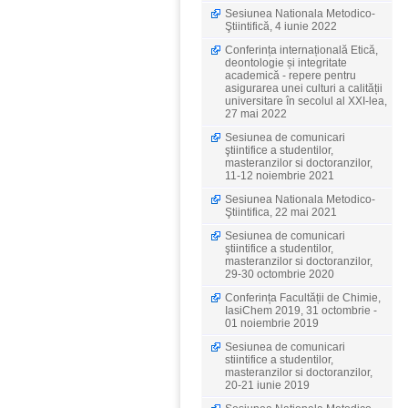
Sesiunea Nationala Metodico-
Ştiintifică, 4 iunie 2022
Conferința internațională Etică,
deontologie și integritate
academică - repere pentru
asigurarea unei culturi a calității
universitare în secolul al XXI-lea,
27 mai 2022
Sesiunea de comunicari
ştiintifice a studentilor,
masteranzilor si doctoranzilor,
11-12 noiembrie 2021
Sesiunea Nationala Metodico-
Ştiintifica, 22 mai 2021
Sesiunea de comunicari
ştiintifice a studentilor,
masteranzilor si doctoranzilor,
29-30 octombrie 2020
Conferința Facultății de Chimie,
IasiChem 2019, 31 octombrie -
01 noiembrie 2019
Sesiunea de comunicari
stiintifice a studentilor,
masteranzilor si doctoranzilor,
20-21 iunie 2019