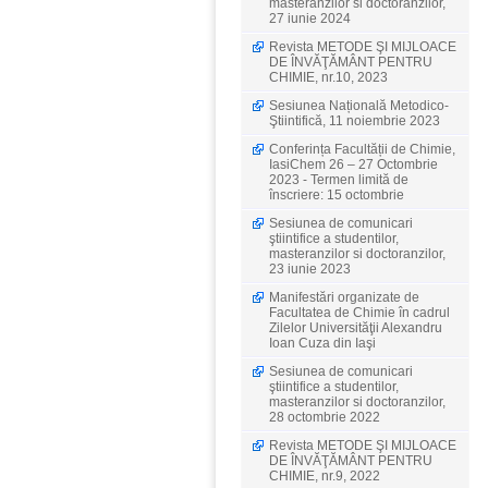
masteranzilor si doctoranzilor,
27 iunie 2024
Revista METODE ŞI MIJLOACE
DE ÎNVĂŢĂMÂNT PENTRU
CHIMIE, nr.10, 2023
Sesiunea Națională Metodico-
Ştiintifică, 11 noiembrie 2023
Conferința Facultății de Chimie,
IasiChem 26 – 27 Octombrie
2023 - Termen limită de
înscriere: 15 octombrie
Sesiunea de comunicari
ştiintifice a studentilor,
masteranzilor si doctoranzilor,
23 iunie 2023
Manifestări organizate de
Facultatea de Chimie în cadrul
Zilelor Universităţii Alexandru
Ioan Cuza din Iaşi
Sesiunea de comunicari
ştiintifice a studentilor,
masteranzilor si doctoranzilor,
28 octombrie 2022
Revista METODE ŞI MIJLOACE
DE ÎNVĂŢĂMÂNT PENTRU
CHIMIE, nr.9, 2022