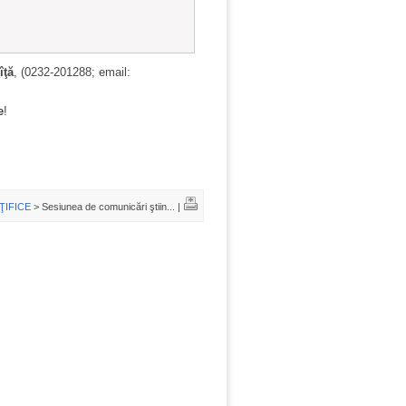
îţă
, (0232‑201288; email:
e
!
ŢIFICE
> Sesiunea de comunicări ştiin... |