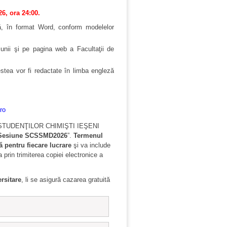
26, ora 24:00.
ă, în format Word, conform modelelor
unii şi pe pagina web a Facultaţii de
estea
vor fi redactate în limba engleză
ro
STUDENŢILOR CHIMIŞTI IEŞENI
Sesiune SCSSMD2026
”.
Termenul
ă pentru fiecare lucrare
şi va include
 prin trimiterea copiei electronice a
ersitare
, li se asigură cazarea gratuită