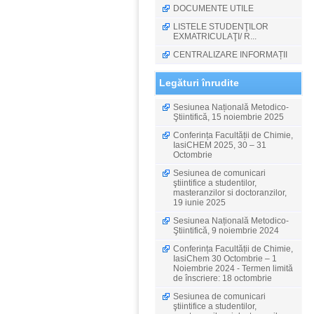
DOCUMENTE UTILE
LISTELE STUDENŢILOR
EXMATRICULAŢI/ R...
CENTRALIZARE INFORMAȚII
Legături înrudite
Sesiunea Națională Metodico-
Ştiintifică, 15 noiembrie 2025
Conferința Facultății de Chimie,
IasiCHEM 2025, 30 – 31
Octombrie
Sesiunea de comunicari
ştiintifice a studentilor,
masteranzilor si doctoranzilor,
19 iunie 2025
Sesiunea Națională Metodico-
Ştiintifică, 9 noiembrie 2024
Conferința Facultății de Chimie,
IasiChem 30 Octombrie – 1
Noiembrie 2024 - Termen limită
de înscriere: 18 octombrie
Sesiunea de comunicari
ştiintifice a studentilor,