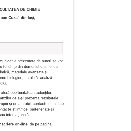
6
ACULTATEA DE CHIMIE
Ioan Cuza” din Iaşi,
omunicările prezentate de autori se vor
e tendinţe din domeniul chimiei cu
himică, materiale avansate şi
teme biologice, cataliză, analiză
ului.
 oferă oportunitatea studenţilor,
anzilor de a-şi prezenta rezultatele
roprii şi de a stabili contacte stiintifice
ontacte științifice, parteneriate şi
sau internaţională.
nscriere on-line,
de pe pagina