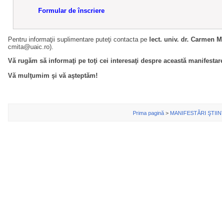
Formular de înscriere
Pentru informaţii suplimentare puteţi contacta pe
lect. univ. dr. Carmen M
cmita@uaic.ro).
Vă rugăm să informaţi pe toţi cei interesaţi despre această manifestar
Vă mulţumim şi vă aşteptăm!
Prima pagină
>
MANIFESTĂRI ŞTIIN