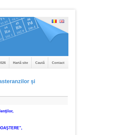
|
026
Hartă site
Caută
Contact
asteranzilor şi
enţilor,
NOAŞTERE",