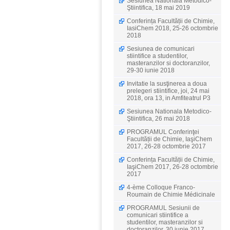
Sesiunea Nationala Metodico-
Ştiintifica, 18 mai 2019
Conferința Facultății de Chimie,
IasiChem 2018, 25-26 octombrie
2018
Sesiunea de comunicari
stiintifice a studentilor,
masteranzilor si doctoranzilor,
29-30 iunie 2018
Invitatie la susţinerea a doua
prelegeri stiintifice, joi, 24 mai
2018, ora 13, in Amfiteatrul P3
Sesiunea Nationala Metodico-
Ştiintifica, 26 mai 2018
PROGRAMUL Conferinţei
Facultății de Chimie, IaşiChem
2017, 26-28 octombrie 2017
Conferința Facultății de Chimie,
IaşiChem 2017, 26-28 octombrie
2017
4-ème Colloque Franco-
Roumain de Chimie Médicinale
PROGRAMUL Sesiunii de
comunicari stiintifice a
studentilor, masteranzilor si
doctoranzilor, 30 iunie 2017