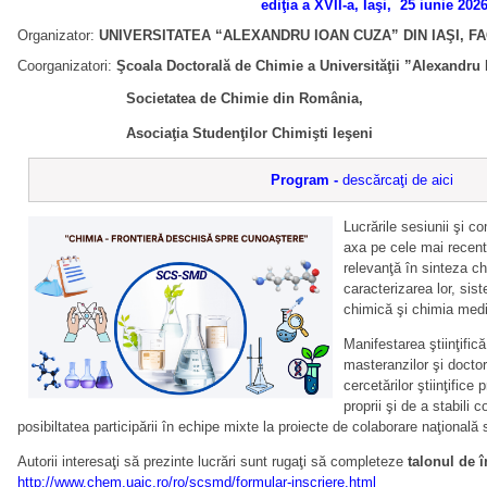
ediţia a XVII-a, Iaşi, 25 iunie 202
Organizator
:
UNIVERSITATEA “ALEXANDRU IOAN CUZA” DIN IAŞI, F
Coorganizatori:
Şcoala Doctorală de Chimie a Universităţii ”Alexandru 
Societatea de Chimie din România,
Asociaţia Studenţilor Chimişti Ieşeni
Program -
descărcaţi de aici
Lucrările sesiunii şi c
axa pe cele mai recent
relevanţă în sinteza c
caracterizarea lor, sis
chimică şi chimia medi
Manifestarea ştiinţifică
masteranzilor şi doctor
cercetărilor ştiinţifice p
proprii şi de a stabili c
posibiltatea participării în echipe mixte la proiecte de colaborare naţională 
Autorii interesaţi să prezinte lucrări sunt rugaţi să completeze
talonul de î
http://www.chem.uaic.ro/ro/scsmd/formular-inscriere.html