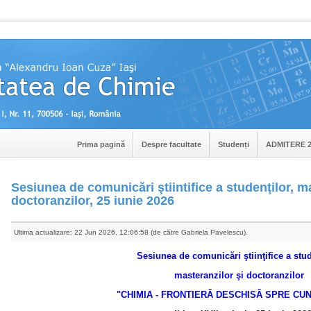
Prima pagină
Despre facultate
Studenți
ADMITERE 2
Sesiunea de comunicări ştiintifice a studenţilor, m
doctoranzilor, 25 iunie 2026
Ultima actualizare: 22 Jun 2026, 12:06:58 (de către Gabriela Pavelescu).
Sesiunea de comunicări ştiinţifice a stud
masteranzilor şi doctoranzilor
"CHIMIA - FRONTIERĂ DESCHISĂ SPRE CU