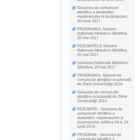
Sesiunea de comunicari
stiintifice a studentilor,
masteranzilor si doctoranzilor,
30 iunie 2017
PROGRAMUL Sesiunii
Nationale Metodico-Stiintifice,
20 mai 2017
REZUMATELE Sesiunii
Nationale Metodico-Stiintifice,
20 mai 2017
Sesiunea Nationala Metodico-
Ştiintifica, 20 mai 2017
PROGRAMUL Sesiunii de
comunicări ştiinţifice ocazionată
de Zilele Universităţii 2016
Sesiunea de comunicări
ştiinţifice ocazionată de Zilele
Universităţii 2016
REZUMATE - Sesiunea de
comunicari stiintifice a
studentilor, masteranzilor si
doctoranzilor, editia a VII-a, 24
iunie 2016
PROGRAM - Sesiunea de
comunicari stiintifice a