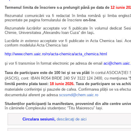
Termenul limita de înscriere s-a prelungit până pe data de
12 iunie 20
Rezumatul comunicării va fi redactat în limba română şi limba englez
prezentate pe pagina formularului de înscriere
on-line
.
Rezumatele lucrărilor
acceptate vor fi publicate în volumul dedicat Sesi
Chimie, Universitatea „Alexandru Ioan Cuza” din Iaşi
.
Lucrările
in extenso
acceptate
vor fi publicate in Acta Chemica Iasi. Ac
conform modelului Acta Chemica Iasi
http://www.chem.uaic.ro/ro/acta-chemica/acta_chemica.htm
l
şi vor fi transmise în format electronic pe adresa de email
aci@chem.uaic.
Taxa de participare este de 100 lei şi se va plăti
în contul
ASOCIAŢIEI 
(ASCIS)
, cont: IBAN RO54 BRDE 240 SV 3122 124 2400, cu menţiunea “
limită pentru plata taxei:
18 iunie 2026.
Taxa de participare se va achit
materialele conferinţei şi pauzele de cafea.
Confirmarea plății se va efectua
documentului aferent pe adresa
scssmd@chem.uaic.ro
Studenților participanți la manifestare, provenind
din alte centre univ
în căminele Complexului studențesc “Titu Maiorescu” Iași.
Circulara sesiunii,
descărcaţi de aici