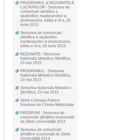
PROGRAMUL si REZUMATELE
LUCRARILOR - Sesiunea de
comunicari stiintifice a
studentilor, masteranzilor si
doctoranzilor, editia a VI-a, 26
iunie 2015
Sesiunea de comunicari
stiintifice a studentilor,
masteranzilor si doctoranzilor,
editia a VI-a, 26 iunie 2015
REZUMATE - Sesiunea
Nationala Metodico-Stiintifica,
23 mai 2015
PROGRAMUL - Sesiunea
Nationala Metodico-Stiintifica,
23 mai 2015
Sesiunea Nationala Metodico-
Ştiintifica, 23 mai 2015
3ème Colloque Franco-
Roumain de Chimie Médicinale
PROGRAM - Sesiunea de
comunicări ştiinţifice ocazionată
de Zilele Universităţii 2014
Sesiunea de comunicări
ştiinţifice ocazionată de Zilele
Universităţii 2014