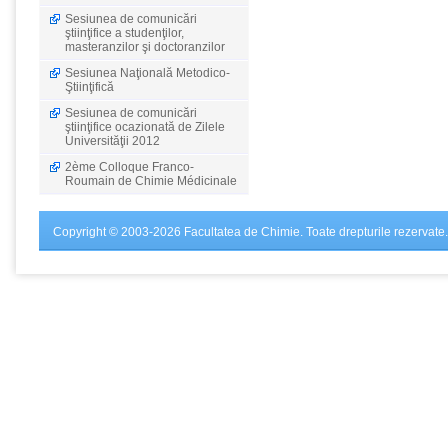
Sesiunea de comunicări
ştiinţifice a studenţilor,
masteranzilor şi doctoranzilor
Sesiunea Naţională Metodico-
Ştiinţifică
Sesiunea de comunicări
ştiinţifice ocazionată de Zilele
Universităţii 2012
2ème Colloque Franco-
Roumain de Chimie Médicinale
Copyright © 2003-2026 Facultatea de Chimie. Toate drepturile rezervate