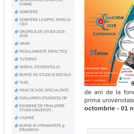
ȘCOALA DOCTORALĂ DE
CHIMIE
ADMITERE
ADMITERE LA DPPD, NIVELUL
I ŞI II
GRUPELE DE STUDII 2025-
2026
ORAR
REGULAMENTE DIDACTICE
TUTORIAT
GHIDUL STUDENTULUI
BURSE DE STUDII SI SOCIALE
TAXE
PRACTICA DE SPECIALITATE
de ani de la fon
EVALUAREA STUDENŢILOR
prima universita
EXAMENE DE FINALIZARE
octombrie - 01 
STUDII UNIVERSIT...
CAZARE
BURSE IN STRAINATATE şi
ERASMUS+