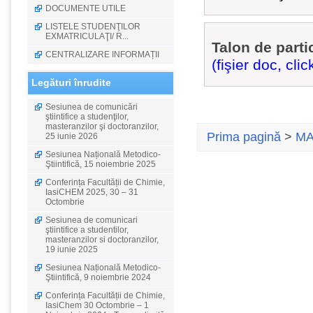
DOCUMENTE UTILE
LISTELE STUDENŢILOR
EXMATRICULAŢI/ R...
Talon de parti
CENTRALIZARE INFORMAȚII
(fişier doc, clic
Legături înrudite
Sesiunea de comunicări
ştiintifice a studenţilor,
masteranzilor şi doctoranzilor,
Prima pagină
>
MA
25 iunie 2026
Sesiunea Națională Metodico-
Ştiintifică, 15 noiembrie 2025
Conferința Facultății de Chimie,
IasiCHEM 2025, 30 – 31
Octombrie
Sesiunea de comunicari
ştiintifice a studentilor,
masteranzilor si doctoranzilor,
19 iunie 2025
Sesiunea Națională Metodico-
Ştiintifică, 9 noiembrie 2024
Conferința Facultății de Chimie,
IasiChem 30 Octombrie – 1