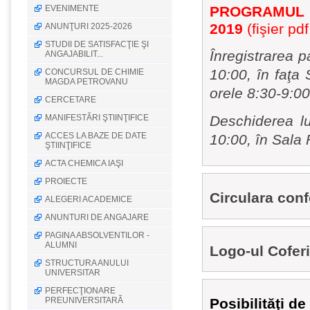
EVENIMENTE
PROGRAMUL Co
2019
(fişier pdf
ANUNŢURI 2025-2026
STUDII DE SATISFACŢIE ŞI
Înregistrarea p
ANGAJABILIT...
10:00, în faţa 
CONCURSUL DE CHIMIE
MAGDA PETROVANU
orele 8:30-9:00
CERCETARE
MANIFESTĂRI ŞTIINŢIFICE
Deschiderea luc
ACCES LA BAZE DE DATE
10:00, în Sala 
ŞTIINŢIFICE
ACTA CHEMICA IAŞI
PROIECTE
Circulara conf
ALEGERI ACADEMICE
ANUNTURI DE ANGAJARE
PAGINA ABSOLVENTILOR -
ALUMNI
Logo-ul Coferi
STRUCTURA ANULUI
UNIVERSITAR
PERFECŢIONARE
PREUNIVERSITARĂ
Posibilităţi de