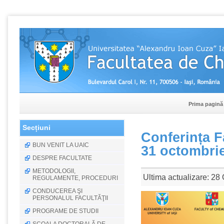
Prima pagină
Secțiuni
Conferința F
BUN VENIT LA UAIC
31 octombrie
DESPRE FACULTATE
METODOLOGII,
Ultima actualizare: 28
REGULAMENTE, PROCEDURI
CONDUCEREA ŞI
PERSONALUL FACULTĂŢII
PROGRAME DE STUDII