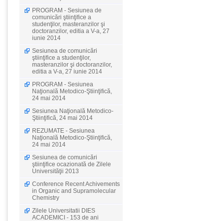
PROGRAM - Sesiunea de
comunicări ştiinţifice a
studenţilor, masteranzilor şi
doctoranzilor, editia a V-a, 27
iunie 2014
Sesiunea de comunicări
ştiinţifice a studenţilor,
masteranzilor şi doctoranzilor,
editia a V-a, 27 iunie 2014
PROGRAM - Sesiunea
Naţională Metodico-Ştiinţifică,
24 mai 2014
Sesiunea Naţională Metodico-
Ştiinţifică, 24 mai 2014
REZUMATE - Sesiunea
Naţională Metodico-Ştiinţifică,
24 mai 2014
Sesiunea de comunicări
ştiinţifice ocazionată de Zilele
Universităţii 2013
Conference Recent Achivements
in Organic and Supramolecular
Chemistry
Zilele Universitatii DIES
ACADEMICI - 153 de ani