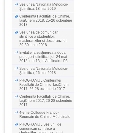
Sesiunea Nationala Metodico-
Ştiintifica, 18 mai 2019
Conferința Facultății de Chimie,
IasiChem 2018, 25-26 octombrie
2018
Sesiunea de comunicari
stiintifice a studentilor,
masteranzilor si doctoranzilor,
29-30 iunie 2018
Invitatie la susţinerea a doua
prelegeri stiintifice, joi, 24 mai
2018, ora 13, in Amfiteatrul P3
Sesiunea Nationala Metodico-
Ştiintifica, 26 mai 2018
PROGRAMUL Conferinţei
Facultății de Chimie, IaşiChem
2017, 26-28 octombrie 2017
Conferința Facultății de Chimie,
IaşiChem 2017, 26-28 octombrie
2017
4-ème Colloque Franco-
Roumain de Chimie Médicinale
PROGRAMUL Sesiunii de
comunicari stiintifice a
studentilor, masteranzilor si