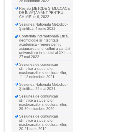
28 octombrie 2022
Revista METODE ŞI MIJLOACE
DE ÎNVĂŢĂMÂNT PENTRU
CHIMIE, nr.9, 2022
Sesiunea Nationala Metodico-
Ştiintifică, 4 iunie 2022
Conferința internațională Etică,
deontologie și integritate
academică - repere pentru
asigurarea unei culturi a calității
universitare în secolul al XXI-lea,
27 mai 2022
Sesiunea de comunicari
ştiintifice a studentilor,
masteranzilor si doctoranzilor,
11-12 noiembrie 2021
Sesiunea Nationala Metodico-
Ştiintifica, 22 mai 2021
Sesiunea de comunicari
ştiintifice a studentilor,
masteranzilor si doctoranzilor,
29-30 octombrie 2020
Sesiunea de comunicari
stiintifice a studentilor,
masteranzilor si doctoranzilor,
20-21 iunie 2019