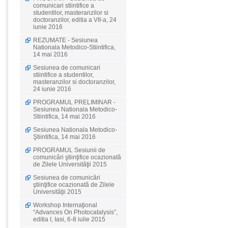
comunicari stiintifice a
studentilor, masteranzilor si
doctoranzilor, editia a VII-a, 24
iunie 2016
REZUMATE - Sesiunea
Nationala Metodico-Stiintifica,
14 mai 2016
Sesiunea de comunicari
stiintifice a studentilor,
masteranzilor si doctoranzilor,
24 iunie 2016
PROGRAMUL PRELIMINAR -
Sesiunea Nationala Metodico-
Stiintifica, 14 mai 2016
Sesiunea Nationala Metodico-
Ştiintifica, 14 mai 2016
PROGRAMUL Sesiunii de
comunicări ştiinţifice ocazionată
de Zilele Universităţii 2015
Sesiunea de comunicări
ştiinţifice ocazionată de Zilele
Universităţii 2015
Workshop Internaţional
“Advances On Photocatalysis”,
editia I, Iasi, 6-8 iulie 2015