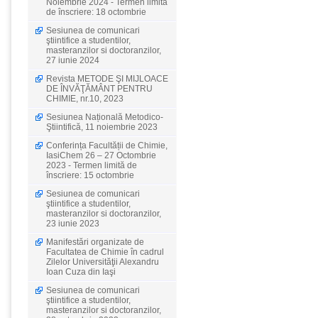
Noiembrie 2024 - Termen limită
de înscriere: 18 octombrie
Sesiunea de comunicari
ştiintifice a studentilor,
masteranzilor si doctoranzilor,
27 iunie 2024
Revista METODE ŞI MIJLOACE
DE ÎNVĂŢĂMÂNT PENTRU
CHIMIE, nr.10, 2023
Sesiunea Națională Metodico-
Ştiintifică, 11 noiembrie 2023
Conferința Facultății de Chimie,
IasiChem 26 – 27 Octombrie
2023 - Termen limită de
înscriere: 15 octombrie
Sesiunea de comunicari
ştiintifice a studentilor,
masteranzilor si doctoranzilor,
23 iunie 2023
Manifestări organizate de
Facultatea de Chimie în cadrul
Zilelor Universităţii Alexandru
Ioan Cuza din Iaşi
Sesiunea de comunicari
ştiintifice a studentilor,
masteranzilor si doctoranzilor,