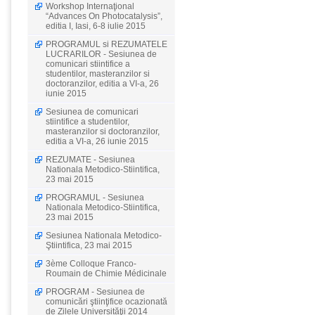
Workshop Internaţional
“Advances On Photocatalysis”,
editia I, Iasi, 6-8 iulie 2015
PROGRAMUL si REZUMATELE
LUCRARILOR - Sesiunea de
comunicari stiintifice a
studentilor, masteranzilor si
doctoranzilor, editia a VI-a, 26
iunie 2015
Sesiunea de comunicari
stiintifice a studentilor,
masteranzilor si doctoranzilor,
editia a VI-a, 26 iunie 2015
REZUMATE - Sesiunea
Nationala Metodico-Stiintifica,
23 mai 2015
PROGRAMUL - Sesiunea
Nationala Metodico-Stiintifica,
23 mai 2015
Sesiunea Nationala Metodico-
Ştiintifica, 23 mai 2015
3ème Colloque Franco-
Roumain de Chimie Médicinale
PROGRAM - Sesiunea de
comunicări ştiinţifice ocazionată
de Zilele Universităţii 2014