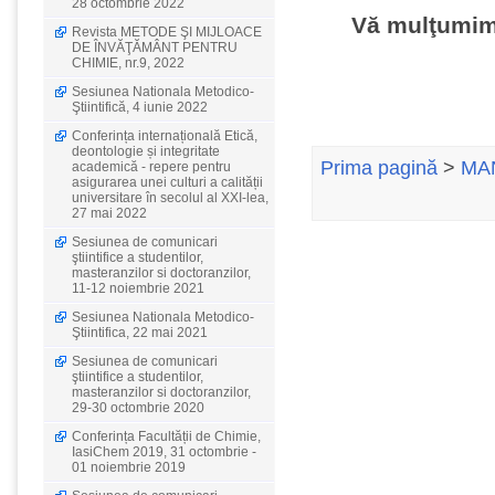
28 octombrie 2022
Vă mulţumim
Revista METODE ŞI MIJLOACE
DE ÎNVĂŢĂMÂNT PENTRU
CHIMIE, nr.9, 2022
Sesiunea Nationala Metodico-
Ştiintifică, 4 iunie 2022
Conferința internațională Etică,
deontologie și integritate
Prima pagină
>
MAN
academică - repere pentru
asigurarea unei culturi a calității
universitare în secolul al XXI-lea,
27 mai 2022
Sesiunea de comunicari
ştiintifice a studentilor,
masteranzilor si doctoranzilor,
11-12 noiembrie 2021
Sesiunea Nationala Metodico-
Ştiintifica, 22 mai 2021
Sesiunea de comunicari
ştiintifice a studentilor,
masteranzilor si doctoranzilor,
29-30 octombrie 2020
Conferința Facultății de Chimie,
IasiChem 2019, 31 octombrie -
01 noiembrie 2019