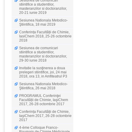
Sesiunea de comunicari
stiintifice a studentilor,
masteranzilor si doctoranzilor,
20-21 iunie 2019
Sesiunea Nationala Metodico-
Ştiintifica, 18 mai 2019
Conferința Facultății de Chimie,
IasiChem 2018, 25-26 octombrie
2018
Sesiunea de comunicari
stiintifice a studentilor,
masteranzilor si doctoranzilor,
29-30 iunie 2018
Invitatie la susţinerea a doua
prelegeri stiintifice, joi, 24 mai
2018, ora 13, in Amfiteatrul P3
Sesiunea Nationala Metodico-
Ştiintifica, 26 mai 2018
PROGRAMUL Conferinţei
Facultății de Chimie, IaşiChem
2017, 26-28 octombrie 2017
Conferința Facultății de Chimie,
IaşiChem 2017, 26-28 octombrie
2017
4-ème Colloque Franco-
Roumain de Chimie Médicinale