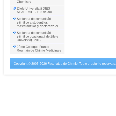
Chemistry
Zilele Universitatii DIES
ACADEMICI - 153 de ani
Sesiunea de comunicări
ştiinţifice a studenţilor,
masteranzilor şi doctoranzilor
Sesiunea de comunicări
ştiinţifice ocazionată de Zilele
Universităţii 2012
2ème Colloque Franco-
Roumain de Chimie Médicinale
Copyright © 2003-2026 Facultatea de Chimie. Toate drepturile rezervate