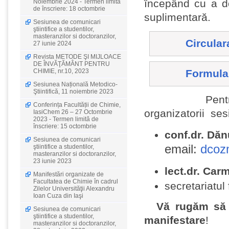
începând cu a do
Noiembrie 2024 - Termen limită
de înscriere: 18 octombrie
suplimentară.
Sesiunea de comunicari
ştiintifice a studentilor,
masteranzilor si doctoranzilor,
Circular
27 iunie 2024
Revista METODE ŞI MIJLOACE
DE ÎNVĂŢĂMÂNT PENTRU
CHIMIE, nr.10, 2023
Formular
Sesiunea Națională Metodico-
Ştiintifică, 11 noiembrie 2023
Pent
Conferința Facultății de Chimie,
organizatorii sesi
IasiChem 26 – 27 Octombrie
2023 - Termen limită de
înscriere: 15 octombrie
conf.dr. Dă
Sesiunea de comunicari
email:
dcoz
ştiintifice a studentilor,
masteranzilor si doctoranzilor,
23 iunie 2023
lect.dr. Car
Manifestări organizate de
Facultatea de Chimie în cadrul
secretariatul 
Zilelor Universităţii Alexandru
Ioan Cuza din Iaşi
Vă rugăm să i
Sesiunea de comunicari
ştiintifice a studentilor,
manifestare
!
masteranzilor si doctoranzilor,