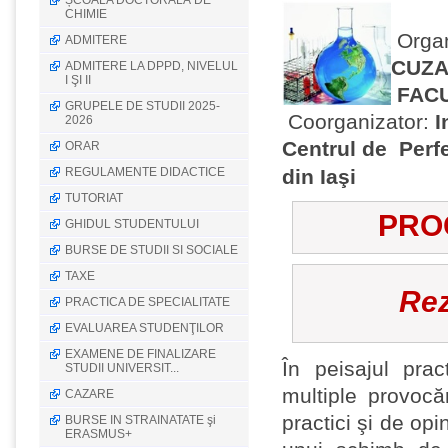
ȘCOALA DOCTORALĂ DE
CHIMIE
O
rga
ADMITERE
CUZ
ADMITERE LA DPPD, NIVELUL
I ŞI II
FACU
GRUPELE DE STUDII 2025-
C
oorganizator:
I
2026
Centrul de Perf
ORAR
REGULAMENTE DIDACTICE
din Iaşi
TUTORIAT
PRO
GHIDUL STUDENTULUI
BURSE DE STUDII SI SOCIALE
TAXE
Rez
PRACTICA DE SPECIALITATE
EVALUAREA STUDENŢILOR
EXAMENE DE FINALIZARE
În peisajul prac
STUDII UNIVERSIT...
multiple provocă
CAZARE
practici şi de op
BURSE IN STRAINATATE şi
ERASMUS+