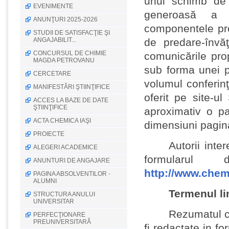
unui schimb de 
EVENIMENTE
generoasă a b
ANUNŢURI 2025-2026
componentele pro
STUDII DE SATISFACŢIE ŞI
ANGAJABILIT...
de predare-învă
CONCURSUL DE CHIMIE
comunicările prop
MAGDA PETROVANU
sub forma unei pr
CERCETARE
volumul conferin
MANIFESTĂRI ŞTIINŢIFICE
oferit pe site-u
ACCES LA BAZE DE DATE
ŞTIINŢIFICE
aproximativ o p
ACTA CHEMICA IAŞI
dimensiuni pagin
PROIECTE
Autorii inte
ALEGERI ACADEMICE
formularul
ANUNTURI DE ANGAJARE
http://
www.chem.
PAGINA ABSOLVENTILOR -
ALUMNI
Termenul li
STRUCTURA ANULUI
UNIVERSITAR
Rezumatul co
PERFECŢIONARE
PREUNIVERSITARĂ
fi redactate in f