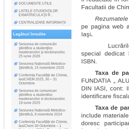
DOCUMENTE UTILE
Facultatii de Chi
LISTELE STUDENŢILOR
EXMATRICULAŢI/ R...
Rezumatele l
CENTRALIZARE INFORMAȚII
pe pagina web a 
Iaşi
.
Legături înrudite
Sesiunea de comunicări
Lucrăril
ştiintifice a studenţilor,
masteranzilor şi doctoranzilor,
special dedicat
25 iunie 2026
ISBN.
Sesiunea Națională Metodico-
Ştiintifică, 15 noiembrie 2025
Taxa de par
Conferința Facultății de Chimie,
IasiCHEM 2025, 30 – 31
FUNDATIA „ AL
Octombrie
DIN IASI
, cont:
Sesiunea de comunicari
ştiintifice a studentilor,
identificare fis
masteranzilor si doctoranzilor,
19 iunie 2025
Taxa de par
Sesiunea Națională Metodico-
include materiale
Ştiintifică, 9 noiembrie 2024
Conferința Facultății de Chimie,
doresc particip
IasiChem 30 Octombrie – 1