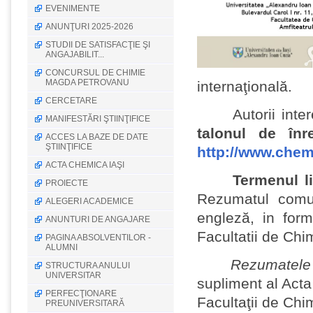
EVENIMENTE
ANUNŢURI 2025-2026
STUDII DE SATISFACŢIE ŞI
ANGAJABILIT...
CONCURSUL DE CHIMIE
MAGDA PETROVANU
internaţională.
CERCETARE
Autorii interesa
MANIFESTĂRI ŞTIINŢIFICE
talonul de înre
ACCES LA BAZE DE DATE
ŞTIINŢIFICE
http://www.chem
ACTA CHEMICA IAŞI
Termenul limi
PROIECTE
Rezumatul comun
ALEGERI ACADEMICE
engleză, in for
ANUNTURI DE ANGAJARE
Facultatii de Chi
PAGINA ABSOLVENTILOR -
ALUMNI
Rezumatele lu
STRUCTURA ANULUI
UNIVERSITAR
supliment al Acta
PERFECŢIONARE
Facultaţii de Chi
PREUNIVERSITARĂ