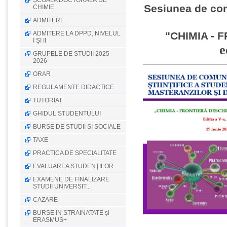
ȘCOALA DOCTORALĂ DE
Sesiunea de comu
CHIMIE
ADMITERE
ADMITERE LA DPPD, NIVELUL
"CHIMIA -
I ŞI II
e
GRUPELE DE STUDII 2025-
2026
ORAR
REGULAMENTE DIDACTICE
TUTORIAT
GHIDUL STUDENTULUI
BURSE DE STUDII SI SOCIALE
TAXE
PRACTICA DE SPECIALITATE
EVALUAREA STUDENŢILOR
EXAMENE DE FINALIZARE
STUDII UNIVERSIT...
CAZARE
BURSE IN STRAINATATE şi
ERASMUS+