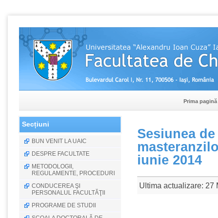
Prima pagină
Secțiuni
Sesiunea de c
BUN VENIT LA UAIC
masteranzilor
DESPRE FACULTATE
iunie 2014
METODOLOGII,
REGULAMENTE, PROCEDURI
Ultima actualizare: 27
CONDUCEREA ŞI
PERSONALUL FACULTĂŢII
PROGRAME DE STUDII