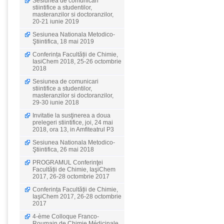
Sesiunea de comunicari
stiintifice a studentilor,
masteranzilor si doctoranzilor,
20-21 iunie 2019
Sesiunea Nationala Metodico-
Ştiintifica, 18 mai 2019
Conferința Facultății de Chimie,
IasiChem 2018, 25-26 octombrie
2018
Sesiunea de comunicari
stiintifice a studentilor,
masteranzilor si doctoranzilor,
29-30 iunie 2018
Invitatie la susţinerea a doua
prelegeri stiintifice, joi, 24 mai
2018, ora 13, in Amfiteatrul P3
Sesiunea Nationala Metodico-
Ştiintifica, 26 mai 2018
PROGRAMUL Conferinţei
Facultății de Chimie, IaşiChem
2017, 26-28 octombrie 2017
Conferința Facultății de Chimie,
IaşiChem 2017, 26-28 octombrie
2017
4-ème Colloque Franco-
Roumain de Chimie Médicinale