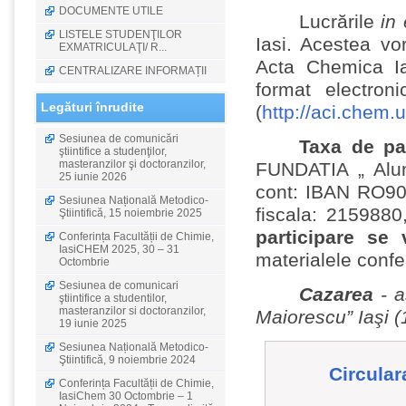
DOCUMENTE UTILE
Lucrările
in 
LISTELE STUDENŢILOR
Iasi. Acestea
vo
EXMATRICULAŢI/ R...
Acta Chemica Ia
CENTRALIZARE INFORMAȚII
format electro
Legături înrudite
(
http://aci.chem.u
Sesiunea de comunicări
Taxa de par
ştiintifice a studenţilor,
masteranzilor şi doctoranzilor,
FUNDATIA „
Alum
25 iunie 2026
cont: IBAN RO90
Sesiunea Națională Metodico-
fiscala: 215988
Ştiintifică, 15 noiembrie 2025
participare
se 
Conferința Facultății de Chimie,
IasiCHEM 2025, 30 – 31
materialele confe
Octombrie
Sesiunea de comunicari
Cazarea
-
a
ştiintifice a studentilor,
masteranzilor si doctoranzilor,
Maiorescu” Iaşi (
19 iunie 2025
Sesiunea Națională Metodico-
Ştiintifică, 9 noiembrie 2024
Circular
Conferința Facultății de Chimie,
IasiChem 30 Octombrie – 1