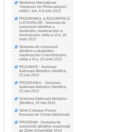
Workshop Internaţional
“Advances On Photocatalysis”,
editia I, Iasi, 6-8 iulie 2015
PROGRAMUL si REZUMATELE
LUCRARILOR - Sesiunea de
comunicari stiintifice a
studentilor, masteranzilor si
doctoranzilor, editia a VI-a, 26
iunie 2015
Sesiunea de comunicari
stiintifice a studentilor,
masteranzilor si doctoranzilor,
editia a VI-a, 26 iunie 2015
REZUMATE - Sesiunea
Nationala Metodico-Stiintifica,
23 mai 2015
PROGRAMUL - Sesiunea
Nationala Metodico-Stiintifica,
23 mai 2015
Sesiunea Nationala Metodico-
Ştiintifica, 23 mai 2015
3ème Colloque Franco-
Roumain de Chimie Médicinale
PROGRAM - Sesiunea de
comunicări ştiinţifice ocazionată
de Zilele Universităţii 2014