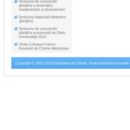
Sesiunea de comunicări
ştiinţifice a studenţilor,
masteranzilor şi doctoranzilor
Sesiunea Naţională Metodico-
Ştiinţifică
Sesiunea de comunicări
ştiinţifice ocazionată de Zilele
Universităţii 2012
2ème Colloque Franco-
Roumain de Chimie Médicinale
Copyright © 2003-2026 Facultatea de Chimie. Toate drepturile rezervate