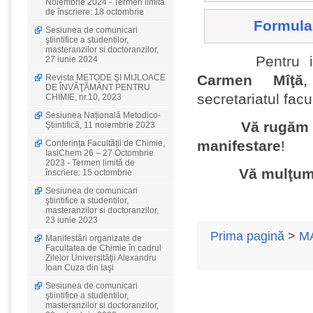
Noiembrie 2024 - Termen limită
de înscriere: 18 octombrie
Formular
Sesiunea de comunicari
ştiintifice a studentilor,
masteranzilor si doctoranzilor,
Pentru inform
27 iunie 2024
Carmen Mîţă
Revista METODE ŞI MIJLOACE
DE ÎNVĂŢĂMÂNT PENTRU
secretariatul facu
CHIMIE, nr.10, 2023
Sesiunea Națională Metodico-
Vă rugăm s
Ştiintifică, 11 noiembrie 2023
manifestare
!
Conferința Facultății de Chimie,
IasiChem 26 – 27 Octombrie
2023 - Termen limită de
Vă mulţum
înscriere: 15 octombrie
Sesiunea de comunicari
ştiintifice a studentilor,
masteranzilor si doctoranzilor,
23 iunie 2023
Prima pagină
>
MA
Manifestări organizate de
Facultatea de Chimie în cadrul
Zilelor Universităţii Alexandru
Ioan Cuza din Iaşi
Sesiunea de comunicari
ştiintifice a studentilor,
masteranzilor si doctoranzilor,