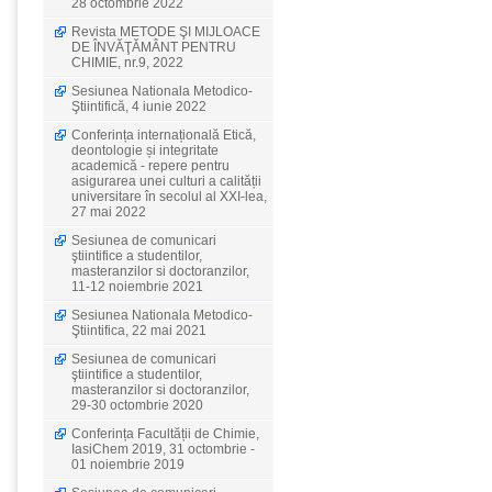
28 octombrie 2022
Revista METODE ŞI MIJLOACE
DE ÎNVĂŢĂMÂNT PENTRU
CHIMIE, nr.9, 2022
Sesiunea Nationala Metodico-
Ştiintifică, 4 iunie 2022
Conferința internațională Etică,
deontologie și integritate
academică - repere pentru
asigurarea unei culturi a calității
universitare în secolul al XXI-lea,
27 mai 2022
Sesiunea de comunicari
ştiintifice a studentilor,
masteranzilor si doctoranzilor,
11-12 noiembrie 2021
Sesiunea Nationala Metodico-
Ştiintifica, 22 mai 2021
Sesiunea de comunicari
ştiintifice a studentilor,
masteranzilor si doctoranzilor,
29-30 octombrie 2020
Conferința Facultății de Chimie,
IasiChem 2019, 31 octombrie -
01 noiembrie 2019